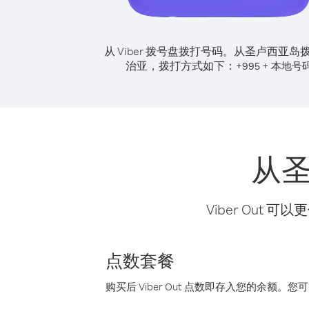
从 Viber 拨号盘拨打号码。
从圣卢西亚岛
治亚，拨打方式如下：
+
+
995
本地号
从
Viber Ou
点数套餐
购买后 Viber Out 点数即存入您的余额。