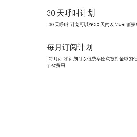
30 天呼叫计划
“30 天呼叫”计划可以在 30 天内以 Vibe
每月订阅计划
“每月订阅”计划可以低费率随意拨打全球的
节省费用