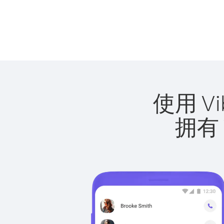
使用 V
拥有 