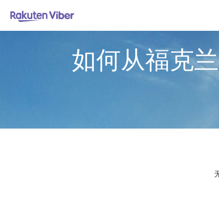
如何从福克兰