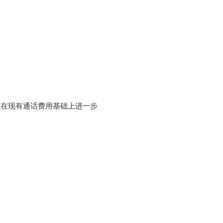
以在现有通话费用基础上进一步