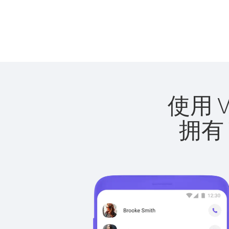
使用 
拥有 