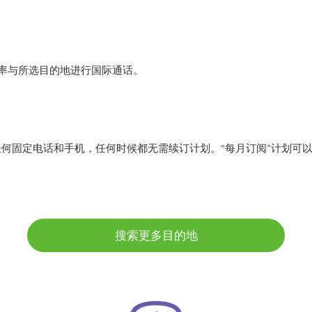
r 低费率与所选目的地进行国际通话。
任何固定电话和手机，任何时候都无需续订计划。“每月订阅”计划可
搜索更多目的地