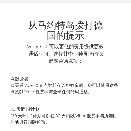
从马约特岛拨打德
国的提示
Viber Out 可以更低的费用提供更多
通话时间。选择其中一种灵活的低
费率通话选项：
点数套餐
购买后 Viber Out 点数即存入您的余额。您可以使用这些
点数以 Viber 低费率与全球任何号码通话。
30 天呼叫计划
“30 天呼叫”计划可以在 30 天内以 Viber 低费率与所选目
的地进行国际通话。