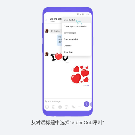
从对话标题中选择“Viber Out 呼叫”