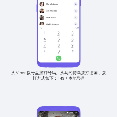
从 Viber 拨号盘拨打号码。
从马约特岛拨打德国，拨
打方式如下：
+
+
49
本地号码