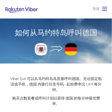
登录
Togg
navig
如何从马约特岛呼叫德国
Viber Out 可以从马约特岛高质量呼叫德国。
无论固定电
话或手机，德国 内拨打任意号码 - 起始费率仅 1.9 ¢ 每分
钟。
购买点数套餐或呼叫计划以获得 德国 的每分钟最优费
率。