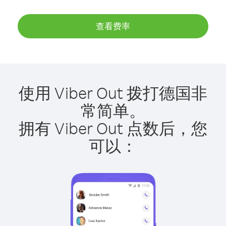
查看费率
使用 Viber Out 拨打德国非
常简单。
拥有 Viber Out 点数后，您
可以：