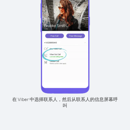
在 Viber 中选择联系人，然后从联系人的信息屏幕呼
叫