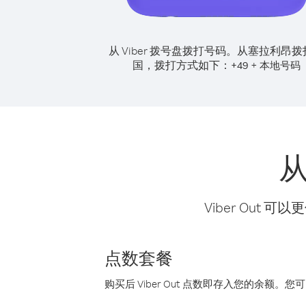
从 Viber 拨号盘拨打号码。
从塞拉利昂拨
国，拨打方式如下：
+
+
49
本地号码
Viber Ou
点数套餐
购买后 Viber Out 点数即存入您的余额。