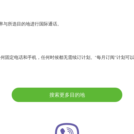
r 低费率与所选目的地进行国际通话。
任何固定电话和手机，任何时候都无需续订计划。“每月订阅”计划可
搜索更多目的地