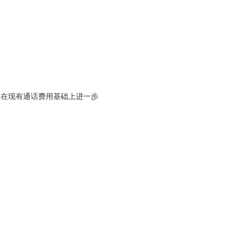
以在现有通话费用基础上进一步