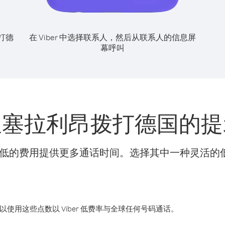
打德
在 Viber 中选择联系人，然后从联系人的信息屏
幕呼叫
从塞拉利昂拨打德国的提
t 可以更低的费用提供更多通话时间。选择其中一种灵活
您可以使用这些点数以 Viber 低费率与全球任何号码通话。