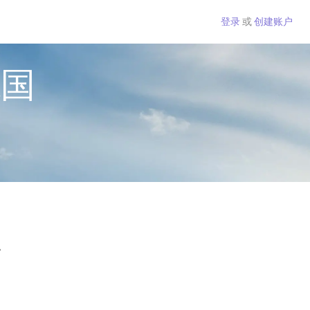
登录
或
创建账户
德国
。