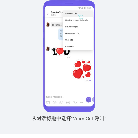
从对话标题中选择“Viber Out 呼叫”