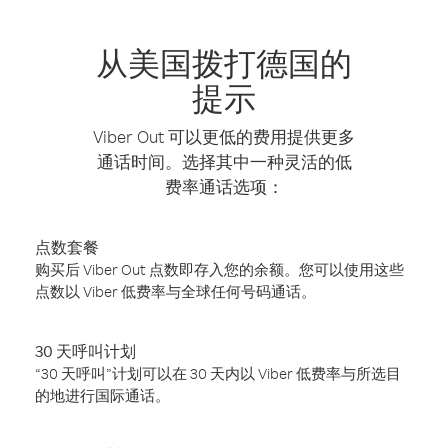
从美国拨打德国的
提示
Viber Out 可以更低的费用提供更多
通话时间。选择其中一种灵活的低
费率通话选项：
点数套餐
购买后 Viber Out 点数即存入您的余额。您可以使用这些
点数以 Viber 低费率与全球任何号码通话。
30 天呼叫计划
“30 天呼叫”计划可以在 30 天内以 Viber 低费率与所选目
的地进行国际通话。