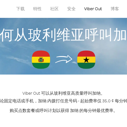
下载
特性
社区
安全
Viber Out
博客
何从玻利维亚呼叫
Viber Out 可以从玻利维亚高质量呼叫加纳。
论固定电话或手机，加纳 内拨打任意号码 - 起始费率仅 35.0 ¢ 每分
购买点数套餐或呼叫计划以获得 加纳 的每分钟最优费率。