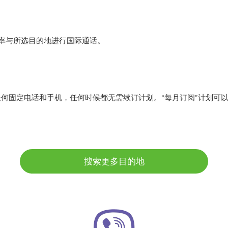
r 低费率与所选目的地进行国际通话。
任何固定电话和手机，任何时候都无需续订计划。“每月订阅”计划可
搜索更多目的地