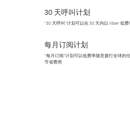
30 天呼叫计划
“30 天呼叫”计划可以在 30 天内以 Vibe
每月订阅计划
“每月订阅”计划可以低费率随意拨打全球的
节省费用