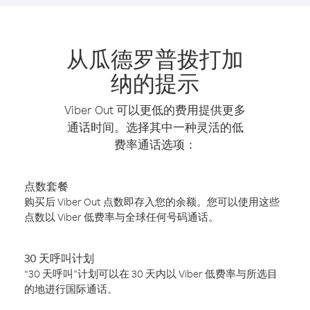
从瓜德罗普拨打加
纳的提示
Viber Out 可以更低的费用提供更多
通话时间。选择其中一种灵活的低
费率通话选项：
点数套餐
购买后 Viber Out 点数即存入您的余额。您可以使用这些
点数以 Viber 低费率与全球任何号码通话。
30 天呼叫计划
“30 天呼叫”计划可以在 30 天内以 Viber 低费率与所选目
的地进行国际通话。