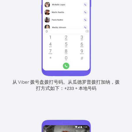
从 Viber 拨号盘拨打号码。
从瓜德罗普拨打加纳，拨
打方式如下：
+
+
233
本地号码