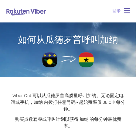
登录
Togg
navig
如何从瓜德罗普呼叫加纳
Viber Out 可以从瓜德罗普高质量呼叫加纳。
无论固定电
话或手机，加纳 内拨打任意号码 - 起始费率仅 35.0 ¢ 每分
钟。
购买点数套餐或呼叫计划以获得 加纳 的每分钟最优费
率。