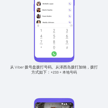
从 Viber 拨号盘拨打号码。
从泽西岛拨打加纳，拨打
方式如下：
+
+
233
本地号码