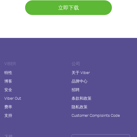
立即下载
VIBER
公司
特性
关于 Viber
博客
品牌中心
安全
招聘
Viber Out
条款和政策
费率
隐私政策
支持
Customer Complaints Code
下载