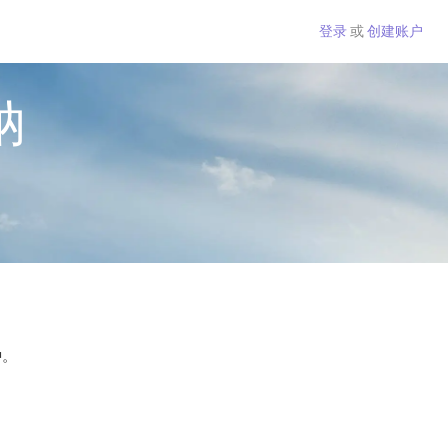
登录
或
创建账户
纳
钟。