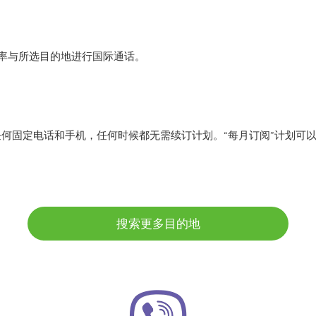
r 低费率与所选目的地进行国际通话。
任何固定电话和手机，任何时候都无需续订计划。“每月订阅”计划可
搜索更多目的地