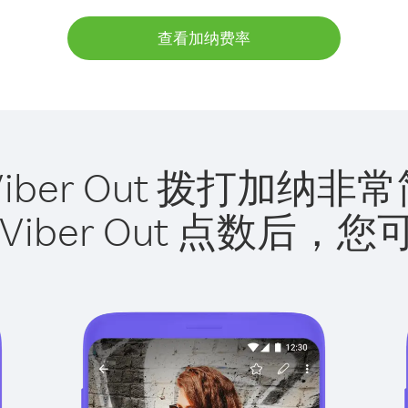
查看加纳费率
Viber Out 拨打加纳非
Viber Out 点数后，