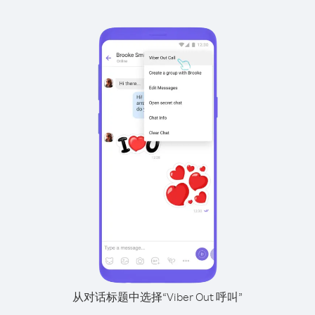
从对话标题中选择“Viber Out 呼叫”