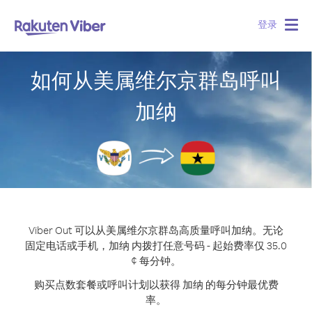
登录
Togg
navig
如何从美属维尔京群岛呼叫
加纳
Viber Out 可以从美属维尔京群岛高质量呼叫加纳。
无论
固定电话或手机，加纳 内拨打任意号码 - 起始费率仅 35.0
¢ 每分钟。
购买点数套餐或呼叫计划以获得 加纳 的每分钟最优费
率。