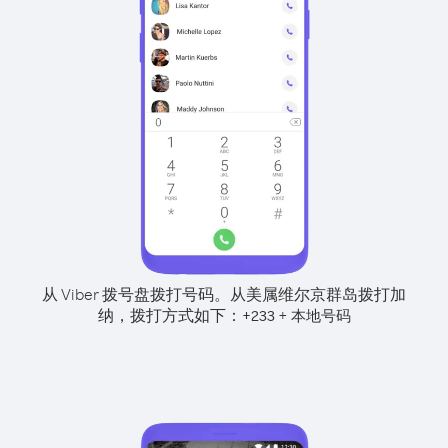
从 Viber 拨号盘拨打号码。
从美属维尔京群岛拨打加
纳，拨打方式如下：
+
+
233
本地号码