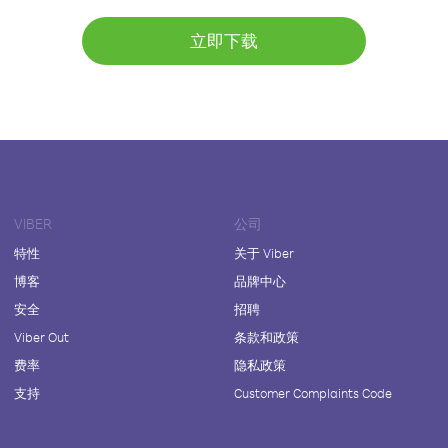
立即下载
VIBER
公司
特性
关于 Viber
博客
品牌中心
安全
招聘
Viber Out
条款和政策
费率
隐私政策
支持
Customer Complaints Code