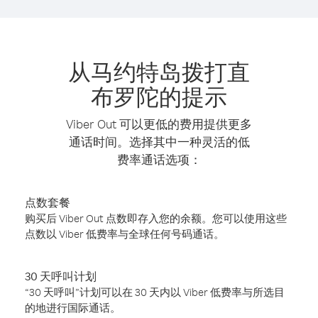
从马约特岛拨打直
布罗陀的提示
Viber Out 可以更低的费用提供更多
通话时间。选择其中一种灵活的低
费率通话选项：
点数套餐
购买后 Viber Out 点数即存入您的余额。您可以使用这些
点数以 Viber 低费率与全球任何号码通话。
30 天呼叫计划
“30 天呼叫”计划可以在 30 天内以 Viber 低费率与所选目
的地进行国际通话。