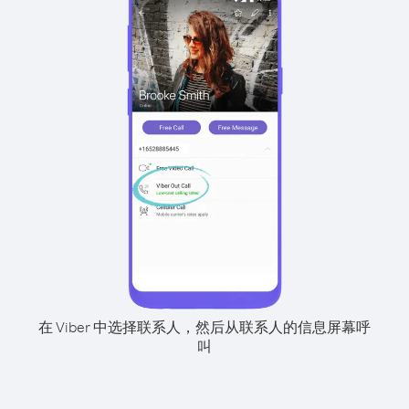
在 Viber 中选择联系人，然后从联系人的信息屏幕呼
叫