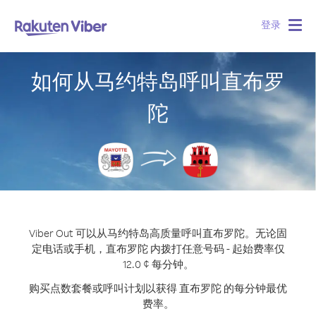
登录
Togg
navig
如何从马约特岛呼叫直布罗
陀
Viber Out 可以从马约特岛高质量呼叫直布罗陀。
无论固
定电话或手机，直布罗陀 内拨打任意号码 - 起始费率仅
12.0 ¢ 每分钟。
购买点数套餐或呼叫计划以获得 直布罗陀 的每分钟最优
费率。