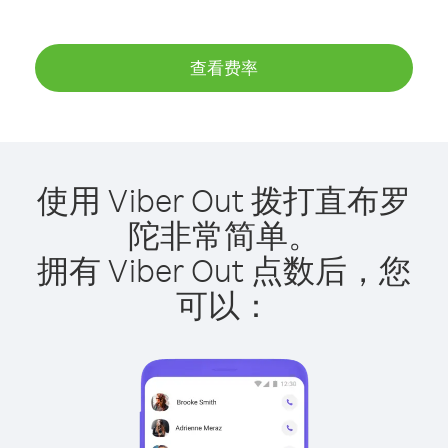
查看费率
使用 Viber Out 拨打直布罗
陀非常简单。
拥有 Viber Out 点数后，您
可以：