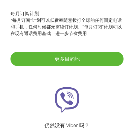
每月订阅计划
“每月订阅”计划可以低费率随意拨打全球的任何固定电话
和手机，任何时候都无需续订计划。“每月订阅”计划可以
在现有通话费用基础上进一步节省费用
更多目的地
仍然没有 Viber 吗？