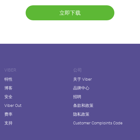
立即下载
VIBER
公司
特性
关于 Viber
博客
品牌中心
安全
招聘
Viber Out
条款和政策
费率
隐私政策
支持
Customer Complaints Code