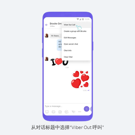
从对话标题中选择“Viber Out 呼叫”