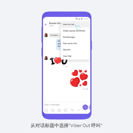
从对话标题中选择“Viber Out 呼叫”