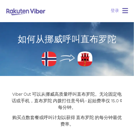
登录
Togg
navig
如何从挪威呼叫直布罗陀
Viber Out 可以从挪威高质量呼叫直布罗陀。
无论固定电
话或手机，直布罗陀 内拨打任意号码 - 起始费率仅 15.0 ¢
每分钟。
购买点数套餐或呼叫计划以获得 直布罗陀 的每分钟最优
费率。