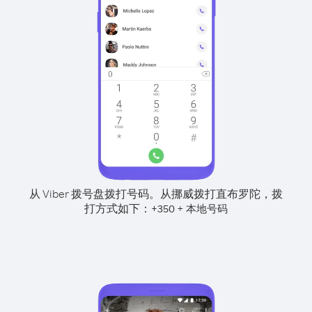
从 Viber 拨号盘拨打号码。
从挪威拨打直布罗陀，拨
打方式如下：
+
+
350
本地号码