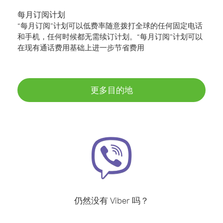
每月订阅计划
“每月订阅”计划可以低费率随意拨打全球的任何固定电话
和手机，任何时候都无需续订计划。“每月订阅”计划可以
在现有通话费用基础上进一步节省费用
更多目的地
仍然没有 Viber 吗？