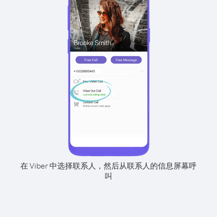
在 Viber 中选择联系人，然后从联系人的信息屏幕呼
叫