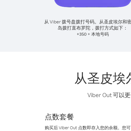
从 Viber 拨号盘拨打号码。
从圣皮埃尔和
岛拨打直布罗陀，拨打方式如下：
+
+
350
本地号码
从圣皮埃
Viber Ou
点数套餐
购买后 Viber Out 点数即存入您的余额。