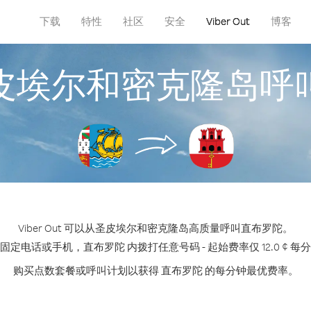
下载
特性
社区
安全
Viber Out
博客
皮埃尔和密克隆岛呼
Viber Out 可以从圣皮埃尔和密克隆岛高质量呼叫直布罗陀。
固定电话或手机，直布罗陀 内拨打任意号码 - 起始费率仅 12.0 ¢ 每
购买点数套餐或呼叫计划以获得 直布罗陀 的每分钟最优费率。