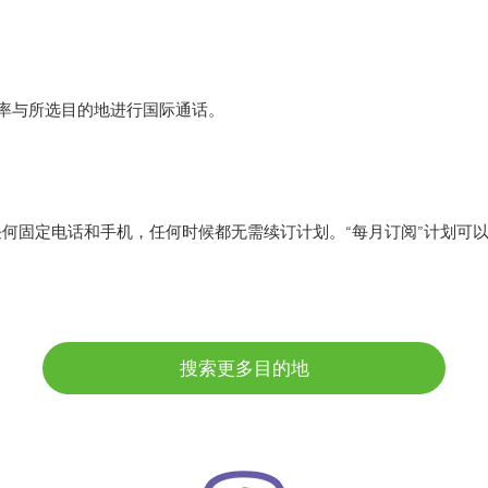
r 低费率与所选目的地进行国际通话。
任何固定电话和手机，任何时候都无需续订计划。“每月订阅”计划可
搜索更多目的地