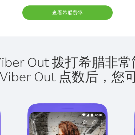
查看希腊费率
Viber Out 拨打希腊非
Viber Out 点数后，