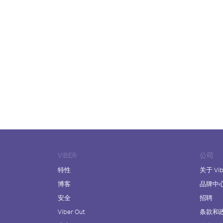
VIBER
公司
特性
关于 Vib
博客
品牌中
安全
招聘
Viber Out
条款和