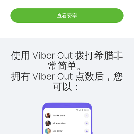
查看费率
使用 Viber Out 拨打希腊非
常简单。
拥有 Viber Out 点数后，您
可以：