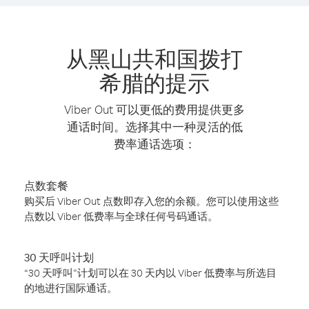
从黑山共和国拨打
希腊的提示
Viber Out 可以更低的费用提供更多
通话时间。选择其中一种灵活的低
费率通话选项：
点数套餐
购买后 Viber Out 点数即存入您的余额。您可以使用这些
点数以 Viber 低费率与全球任何号码通话。
30 天呼叫计划
“30 天呼叫”计划可以在 30 天内以 Viber 低费率与所选目
的地进行国际通话。