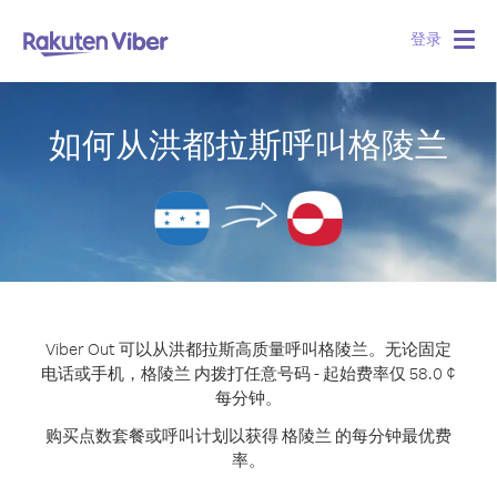
登录
Togg
navig
如何从洪都拉斯呼叫格陵兰
Viber Out 可以从洪都拉斯高质量呼叫格陵兰。
无论固定
电话或手机，格陵兰 内拨打任意号码 - 起始费率仅 58.0 ¢
每分钟。
购买点数套餐或呼叫计划以获得 格陵兰 的每分钟最优费
率。