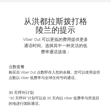
从洪都拉斯拨打格
陵兰的提示
Viber Out 可以更低的费用提供更多
通话时间。选择其中一种灵活的低
费率通话选项：
点数套餐
购买后 Viber Out 点数即存入您的余额。您可以使用这些
点数以 Viber 低费率与全球任何号码通话。
30 天呼叫计划
“30 天呼叫”计划可以在 30 天内以 Viber 低费率与所选目
的地进行国际通话。