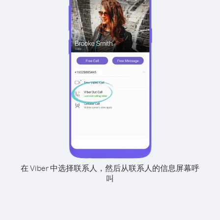
在 Viber 中选择联系人，然后从联系人的信息屏幕呼
叫