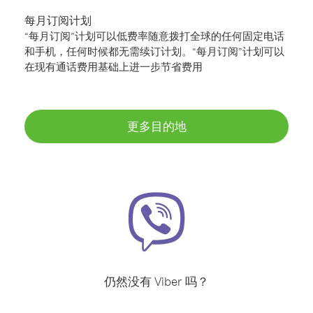
每月订阅计划
“每月订阅”计划可以低费率随意拨打全球的任何固定电话
和手机，任何时候都无需续订计划。“每月订阅”计划可以
在现有通话费用基础上进一步节省费用
更多目的地
仍然没有 Viber 吗？