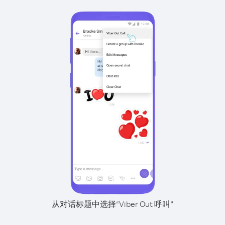
从对话标题中选择“Viber Out 呼叫”