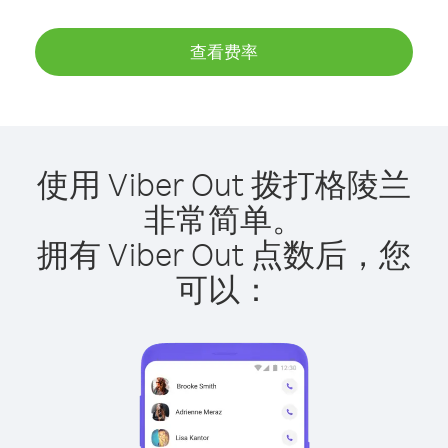
查看费率
使用 Viber Out 拨打格陵兰
非常简单。
拥有 Viber Out 点数后，您
可以：