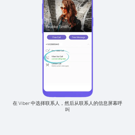
在 Viber 中选择联系人，然后从联系人的信息屏幕呼
叫