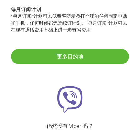
每月订阅计划
“每月订阅”计划可以低费率随意拨打全球的任何固定电话
和手机，任何时候都无需续订计划。“每月订阅”计划可以
在现有通话费用基础上进一步节省费用
更多目的地
仍然没有 Viber 吗？