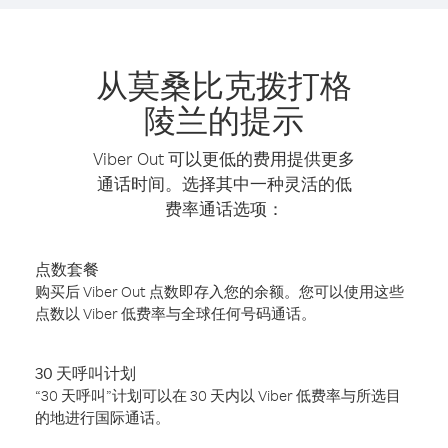
从莫桑比克拨打格
陵兰的提示
Viber Out 可以更低的费用提供更多
通话时间。选择其中一种灵活的低
费率通话选项：
点数套餐
购买后 Viber Out 点数即存入您的余额。您可以使用这些
点数以 Viber 低费率与全球任何号码通话。
30 天呼叫计划
“30 天呼叫”计划可以在 30 天内以 Viber 低费率与所选目
的地进行国际通话。