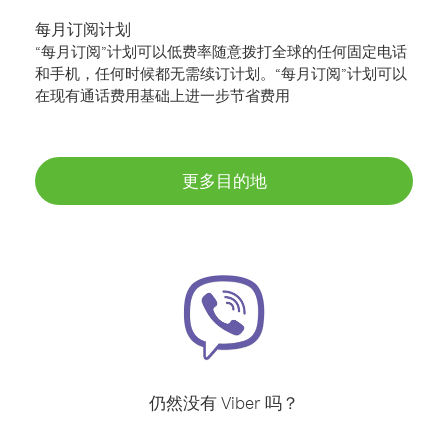
每月订阅计划
“每月订阅”计划可以低费率随意拨打全球的任何固定电话
和手机，任何时候都无需续订计划。“每月订阅”计划可以
在现有通话费用基础上进一步节省费用
更多目的地
仍然没有 Viber 吗？