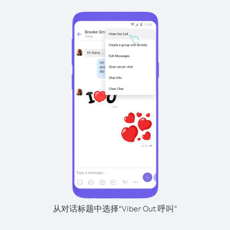
从对话标题中选择“Viber Out 呼叫”