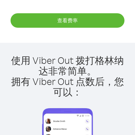
查看费率
使用 Viber Out 拨打格林纳
达非常简单。
拥有 Viber Out 点数后，您
可以：