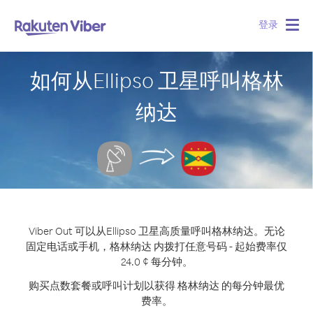
登录
Togg
navig
如何从Ellipso 卫星呼叫格林
纳达
Viber Out 可以从Ellipso 卫星高质量呼叫格林纳达。
无论
固定电话或手机，格林纳达 内拨打任意号码 - 起始费率仅
24.0 ¢ 每分钟。
购买点数套餐或呼叫计划以获得 格林纳达 的每分钟最优
费率。