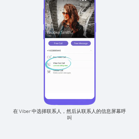
在 Viber 中选择联系人，然后从联系人的信息屏幕呼
叫