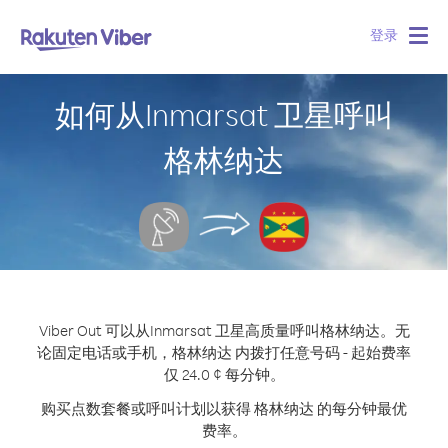
登录
Togg
navig
如何从Inmarsat 卫星呼叫
格林纳达
Viber Out 可以从Inmarsat 卫星高质量呼叫格林纳达。
无
论固定电话或手机，格林纳达 内拨打任意号码 - 起始费率
仅 24.0 ¢ 每分钟。
购买点数套餐或呼叫计划以获得 格林纳达 的每分钟最优
费率。