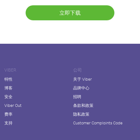
立即下载
VIBER
公司
特性
关于 Viber
博客
品牌中心
安全
招聘
Viber Out
条款和政策
费率
隐私政策
支持
Customer Complaints Code