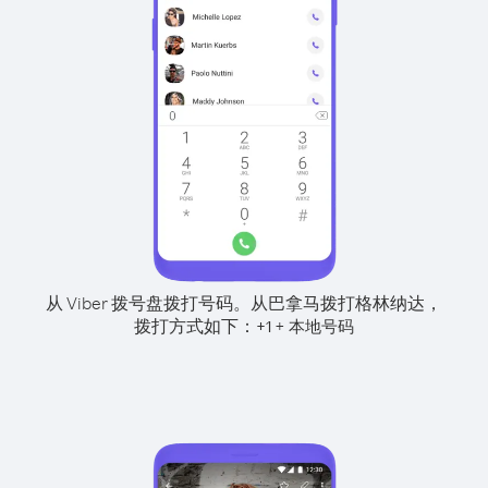
从 Viber 拨号盘拨打号码。
从巴拿马拨打格林纳达，
拨打方式如下：
+
+
1
本地号码