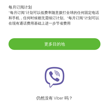
每月订阅计划
“每月订阅”计划可以低费率随意拨打全球的任何固定电话
和手机，任何时候都无需续订计划。“每月订阅”计划可以
在现有通话费用基础上进一步节省费用
更多目的地
仍然没有 Viber 吗？