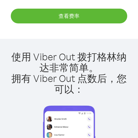
查看费率
使用 Viber Out 拨打格林纳
达非常简单。
拥有 Viber Out 点数后，您
可以：