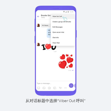
从对话标题中选择“Viber Out 呼叫”