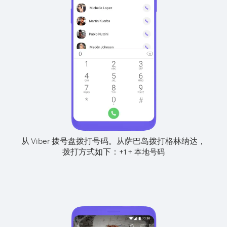
从 Viber 拨号盘拨打号码。
从萨巴岛拨打格林纳达，
拨打方式如下：
+
+
1
本地号码