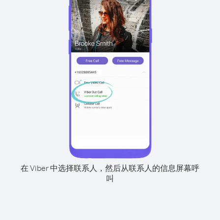
在 Viber 中选择联系人，然后从联系人的信息屏幕呼
叫