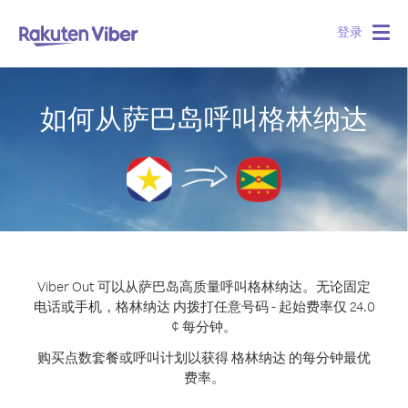
登录
Togg
navig
如何从萨巴岛呼叫格林纳达
Viber Out 可以从萨巴岛高质量呼叫格林纳达。
无论固定
电话或手机，格林纳达 内拨打任意号码 - 起始费率仅 24.0
¢ 每分钟。
购买点数套餐或呼叫计划以获得 格林纳达 的每分钟最优
费率。