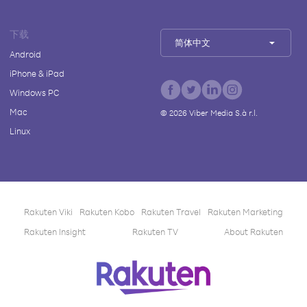
下载
简体中文
Android
iPhone & iPad
Windows PC
Mac
©
2026
Viber Media S.à r.l.
Linux
Rakuten Viki
Rakuten Kobo
Rakuten Travel
Rakuten Marketing
Rakuten Insight
Rakuten TV
About Rakuten