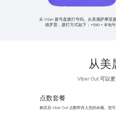
从 Viber 拨号盘拨打号码。
从美属萨摩亚
德罗普，拨打方式如下：
+
+
590
本地号
从美
Viber Ou
点数套餐
购买后 Viber Out 点数即存入您的余额。