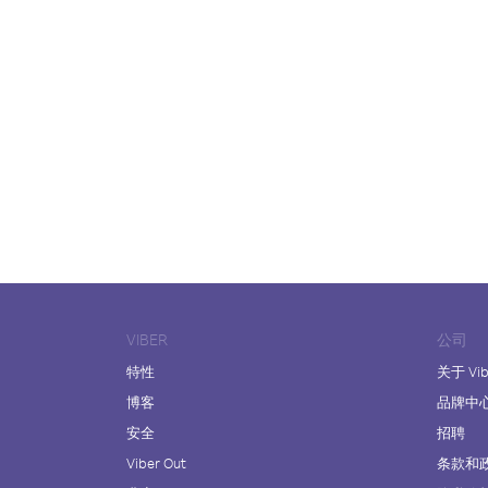
VIBER
公司
特性
关于 Vib
博客
品牌中
安全
招聘
Viber Out
条款和