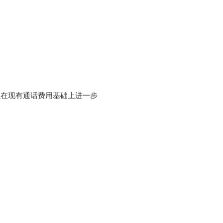
以在现有通话费用基础上进一步