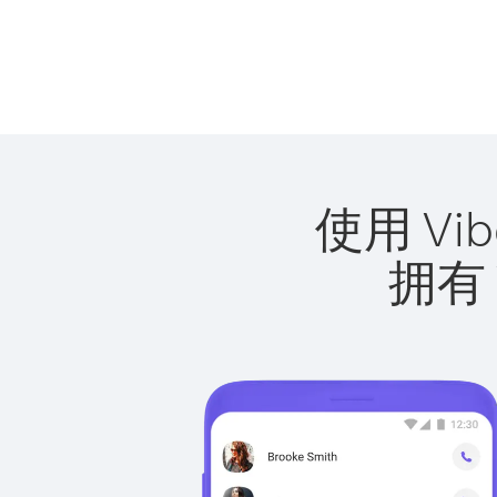
使用 Vi
拥有 