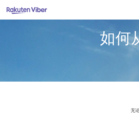
如何
无论