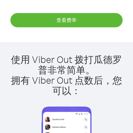
查看费率
使用 Viber Out 拨打瓜德罗
普非常简单。
拥有 Viber Out 点数后，您
可以：