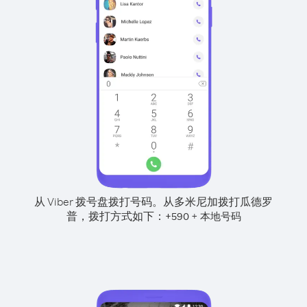
从 Viber 拨号盘拨打号码。
从多米尼加拨打瓜德罗
普，拨打方式如下：
+
+
590
本地号码