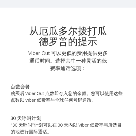
从厄瓜多尔拨打瓜
德罗普的提示
Viber Out 可以更低的费用提供更多
通话时间。选择其中一种灵活的低
费率通话选项：
点数套餐
购买后 Viber Out 点数即存入您的余额。您可以使用这些
点数以 Viber 低费率与全球任何号码通话。
30 天呼叫计划
“30 天呼叫”计划可以在 30 天内以 Viber 低费率与所选目
的地进行国际通话。