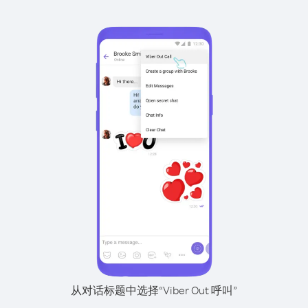
从对话标题中选择“Viber Out 呼叫”