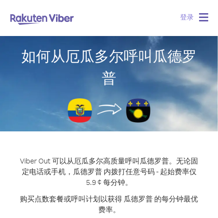
登录
Togg
navig
如何从厄瓜多尔呼叫瓜德罗
普
Viber Out 可以从厄瓜多尔高质量呼叫瓜德罗普。
无论固
定电话或手机，瓜德罗普 内拨打任意号码 - 起始费率仅
5.9 ¢ 每分钟。
购买点数套餐或呼叫计划以获得 瓜德罗普 的每分钟最优
费率。