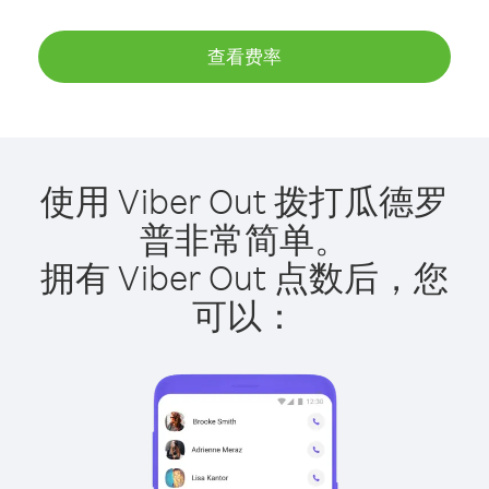
查看费率
使用 Viber Out 拨打瓜德罗
普非常简单。
拥有 Viber Out 点数后，您
可以：