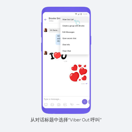
从对话标题中选择“Viber Out 呼叫”