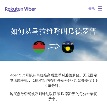
登录
Togg
navig
如何从马拉维呼叫瓜德罗普
Viber Out 可以从马拉维高质量呼叫瓜德罗普。
无论固定
电话或手机，瓜德罗普 内拨打任意号码 - 起始费率仅 5.9
¢ 每分钟。
购买点数套餐或呼叫计划以获得 瓜德罗普 的每分钟最优
费率。