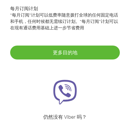
每月订阅计划
“每月订阅”计划可以低费率随意拨打全球的任何固定电话
和手机，任何时候都无需续订计划。“每月订阅”计划可以
在现有通话费用基础上进一步节省费用
更多目的地
仍然没有 Viber 吗？