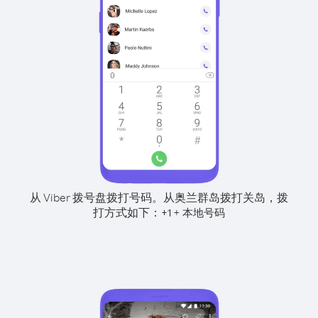
从 Viber 拨号盘拨打号码。
从奥兰群岛拨打关岛，拨
打方式如下：
+
+
1
本地号码