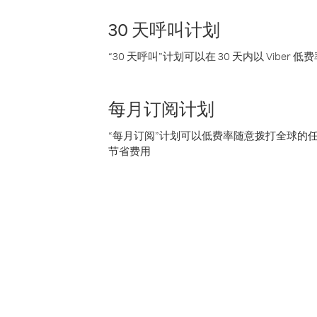
30 天呼叫计划
“30 天呼叫”计划可以在 30 天内以 Vibe
每月订阅计划
“每月订阅”计划可以低费率随意拨打全球的
节省费用