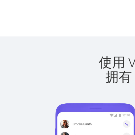
使用 
拥有 