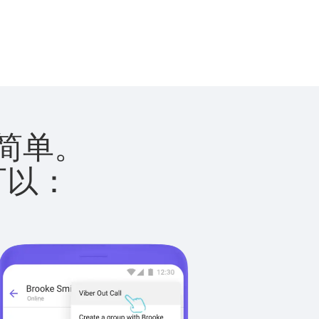
常简单。
您可以：