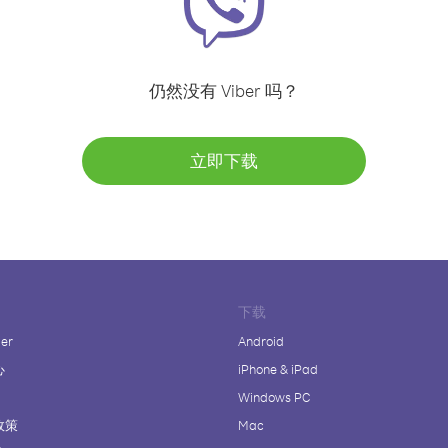
仍然没有 Viber 吗？
立即下载
下载
er
Android
心
iPhone & iPad
Windows PC
政策
Mac