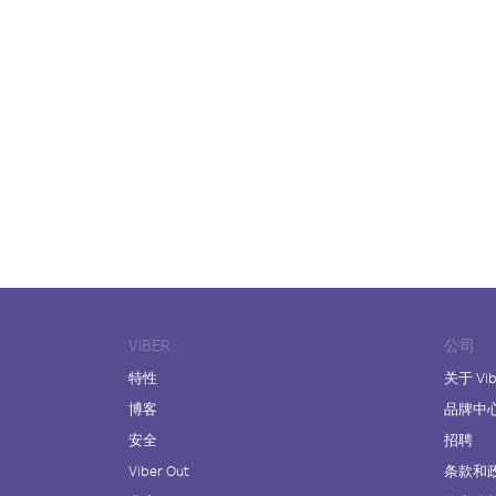
VIBER
公司
特性
关于 Vib
博客
品牌中
安全
招聘
Viber Out
条款和