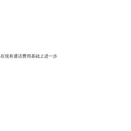
以在现有通话费用基础上进一步