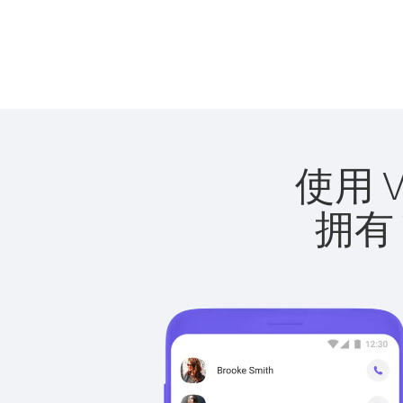
使用 
拥有 