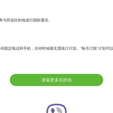
r 低费率与所选目的地进行国际通话。
任何固定电话和手机，任何时候都无需续订计划。“每月订阅”计划可
搜索更多目的地