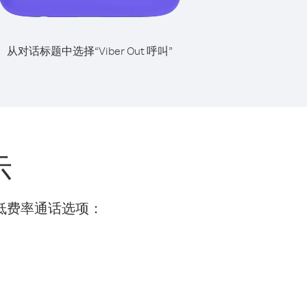
从对话标题中选择“Viber Out 呼叫”
示
的低费率通话选项：