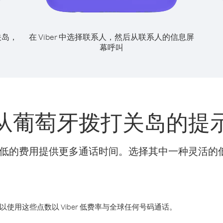
关岛，
在 Viber 中选择联系人，然后从联系人的信息屏
幕呼叫
从葡萄牙拨打关岛的提
t 可以更低的费用提供更多通话时间。选择其中一种灵活
您可以使用这些点数以 Viber 低费率与全球任何号码通话。