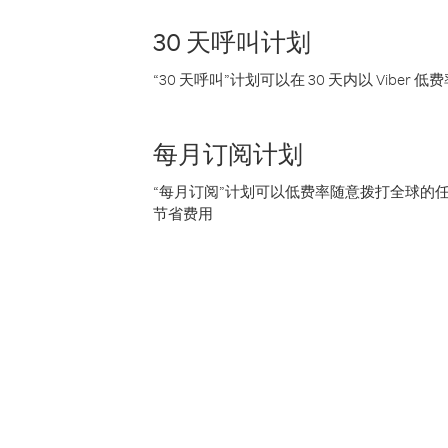
30 天呼叫计划
“30 天呼叫”计划可以在 30 天内以 Vibe
每月订阅计划
“每月订阅”计划可以低费率随意拨打全球的
节省费用