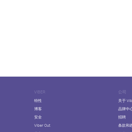
VIBER
公司
特性
关于 Vib
博客
品牌中
安全
招聘
Viber Out
条款和