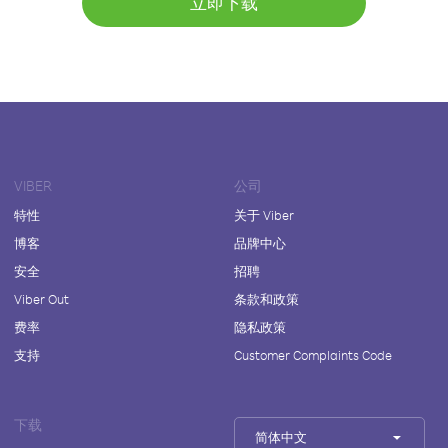
立即下载
VIBER
公司
特性
关于 Viber
博客
品牌中心
安全
招聘
Viber Out
条款和政策
费率
隐私政策
支持
Customer Complaints Code
下载
简体中文