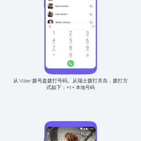
从 Viber 拨号盘拨打号码。
从瑞士拨打关岛，拨打方
式如下：
+
+
1
本地号码