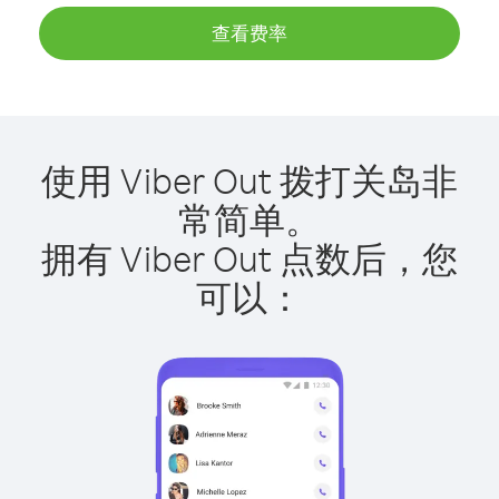
查看费率
使用 Viber Out 拨打关岛非
常简单。
拥有 Viber Out 点数后，您
可以：