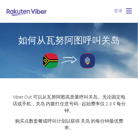
登录
Togg
navig
如何从瓦努阿图呼叫关岛
Viber Out 可以从瓦努阿图高质量呼叫关岛。
无论固定电
话或手机，关岛 内拨打任意号码 - 起始费率仅 2.3 ¢ 每分
钟。
购买点数套餐或呼叫计划以获得 关岛 的每分钟最优费
率。