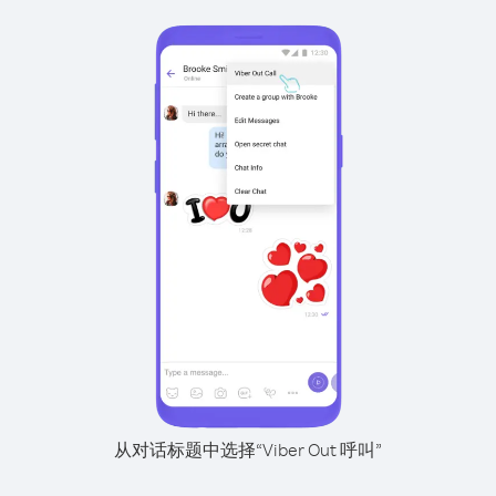
从对话标题中选择“Viber Out 呼叫”