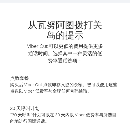
从瓦努阿图拨打关
岛的提示
Viber Out 可以更低的费用提供更多
通话时间。选择其中一种灵活的低
费率通话选项：
点数套餐
购买后 Viber Out 点数即存入您的余额。您可以使用这些
点数以 Viber 低费率与全球任何号码通话。
30 天呼叫计划
“30 天呼叫”计划可以在 30 天内以 Viber 低费率与所选目
的地进行国际通话。