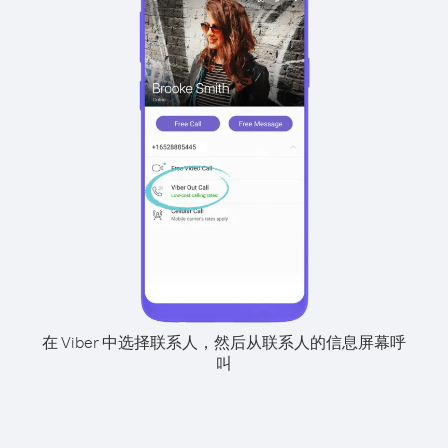
在 Viber 中选择联系人，然后从联系人的信息屏幕呼
叫