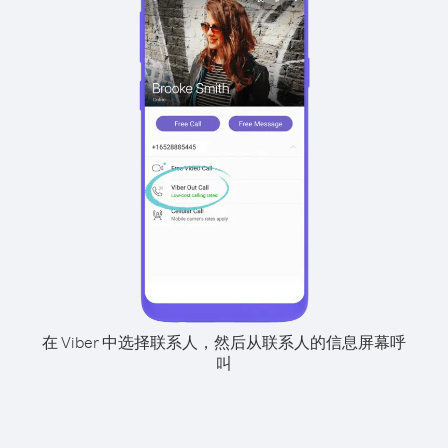
在 Viber 中选择联系人，然后从联系人的信息屏幕呼
叫