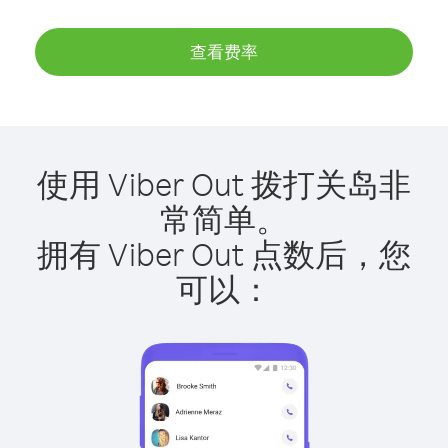
查看费率
使用 Viber Out 拨打关岛非
常简单。
拥有 Viber Out 点数后，您
可以：