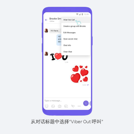
从对话标题中选择“Viber Out 呼叫”