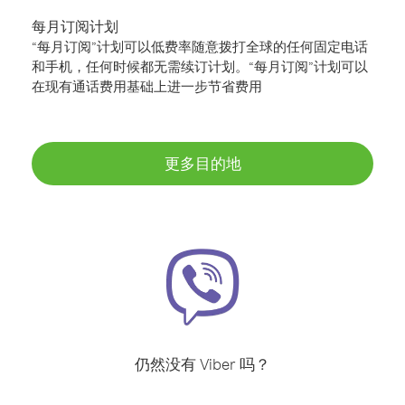
每月订阅计划
“每月订阅”计划可以低费率随意拨打全球的任何固定电话
和手机，任何时候都无需续订计划。“每月订阅”计划可以
在现有通话费用基础上进一步节省费用
更多目的地
仍然没有 Viber 吗？