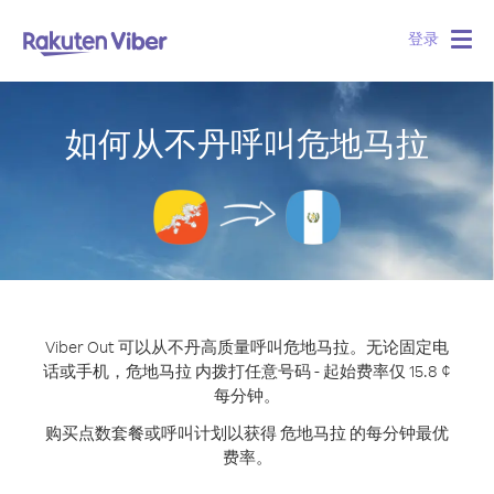
登录
Togg
navig
如何从不丹呼叫危地马拉
Viber Out 可以从不丹高质量呼叫危地马拉。
无论固定电
话或手机，危地马拉 内拨打任意号码 - 起始费率仅 15.8 ¢
每分钟。
购买点数套餐或呼叫计划以获得 危地马拉 的每分钟最优
费率。