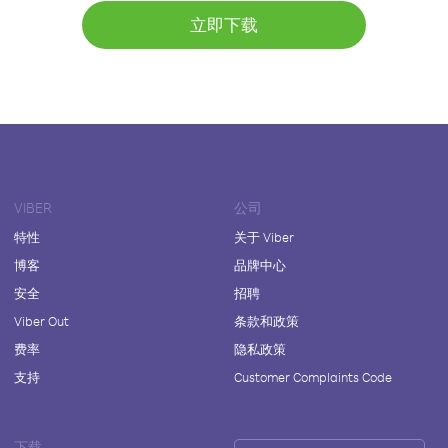
立即下载
VIBER
公司
特性
关于 Viber
博客
品牌中心
安全
招聘
Viber Out
条款和政策
费率
隐私政策
支持
Customer Complaints Code
下载