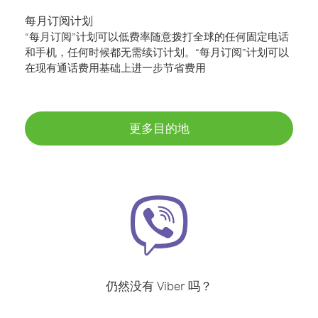
每月订阅计划
“每月订阅”计划可以低费率随意拨打全球的任何固定电话
和手机，任何时候都无需续订计划。“每月订阅”计划可以
在现有通话费用基础上进一步节省费用
更多目的地
仍然没有 Viber 吗？