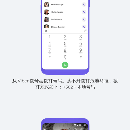
从 Viber 拨号盘拨打号码。
从不丹拨打危地马拉，拨
打方式如下：
+
+
502
本地号码