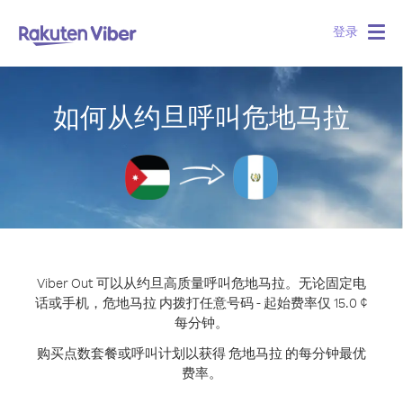
登录
Togg
navig
如何从约旦呼叫危地马拉
Viber Out 可以从约旦高质量呼叫危地马拉。
无论固定电
话或手机，危地马拉 内拨打任意号码 - 起始费率仅 15.0 ¢
每分钟。
购买点数套餐或呼叫计划以获得 危地马拉 的每分钟最优
费率。