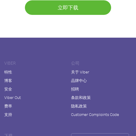
立即下载
VIBER
公司
特性
关于 Viber
博客
品牌中心
安全
招聘
Viber Out
条款和政策
费率
隐私政策
支持
Customer Complaints Code
下载