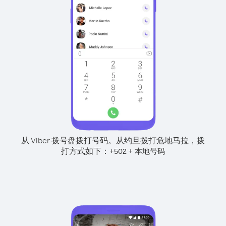
从 Viber 拨号盘拨打号码。
从约旦拨打危地马拉，拨
打方式如下：
+
+
502
本地号码