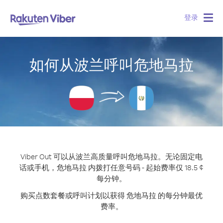
登录
Togg
navig
如何从波兰呼叫危地马拉
Viber Out 可以从波兰高质量呼叫危地马拉。
无论固定电
话或手机，危地马拉 内拨打任意号码 - 起始费率仅 18.5 ¢
每分钟。
购买点数套餐或呼叫计划以获得 危地马拉 的每分钟最优
费率。