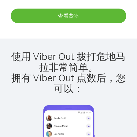
查看费率
使用 Viber Out 拨打危地马
拉非常简单。
拥有 Viber Out 点数后，您
可以：