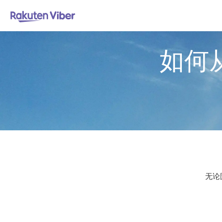
如何
无论