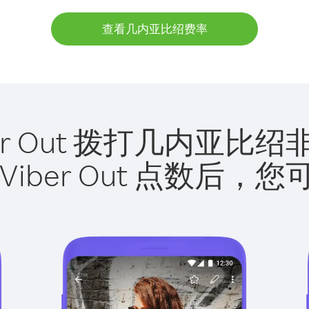
查看几内亚比绍费率
ber Out 拨打几内亚比
Viber Out 点数后，