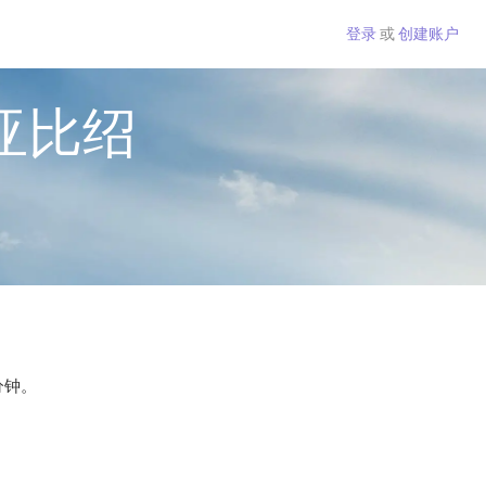
登录
或
创建账户
亚比绍
分钟。