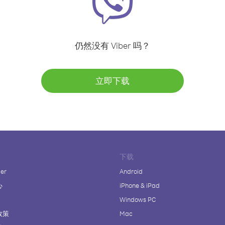
仍然没有 Viber 吗？
立即下载
下载
er
Android
心
iPhone & iPad
Windows PC
政策
Mac