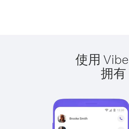
使用 Vi
拥有 