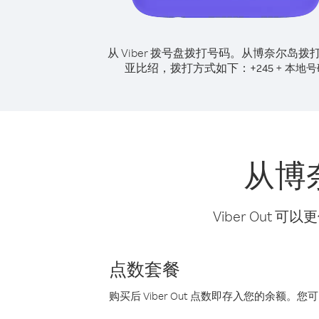
从 Viber 拨号盘拨打号码。
从博奈尔岛拨
亚比绍，拨打方式如下：
+
+
245
本地号
从博
Viber Ou
点数套餐
购买后 Viber Out 点数即存入您的余额。