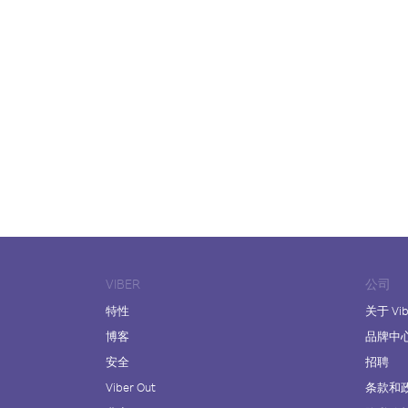
VIBER
公司
特性
关于 Vib
博客
品牌中
安全
招聘
Viber Out
条款和