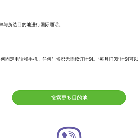
r 低费率与所选目的地进行国际通话。
任何固定电话和手机，任何时候都无需续订计划。“每月订阅”计划可
搜索更多目的地