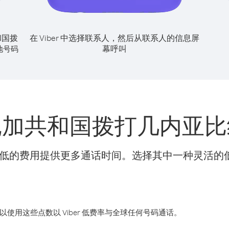
和国拨
在 Viber 中选择联系人，然后从联系人的信息屏
幕呼叫
地号码
尼加共和国拨打几内亚比
t 可以更低的费用提供更多通话时间。选择其中一种灵活
您可以使用这些点数以 Viber 低费率与全球任何号码通话。