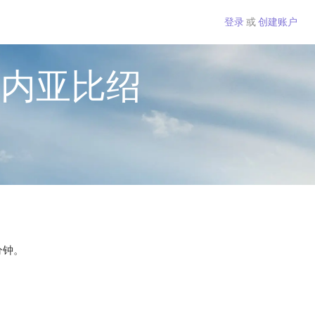
登录
或
创建账户
几内亚比绍
分钟。