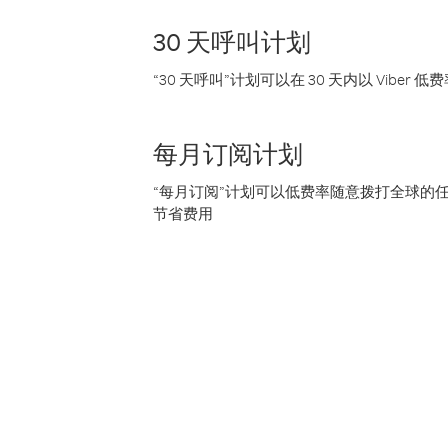
30 天呼叫计划
“30 天呼叫”计划可以在 30 天内以 Vibe
每月订阅计划
“每月订阅”计划可以低费率随意拨打全球的
节省费用