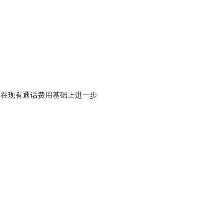
以在现有通话费用基础上进一步