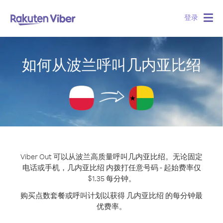
登录
Togg
navig
如何从波兰呼叫几内亚比绍
Viber Out 可以从波兰高质量呼叫几内亚比绍。
无论固定
电话或手机，几内亚比绍 内拨打任意号码 - 起始费率仅
$1.35 每分钟。
购买点数套餐或呼叫计划以获得 几内亚比绍 的每分钟最
优费率。