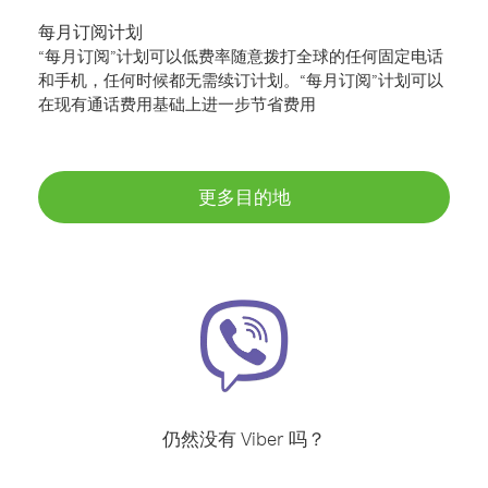
每月订阅计划
“每月订阅”计划可以低费率随意拨打全球的任何固定电话
和手机，任何时候都无需续订计划。“每月订阅”计划可以
在现有通话费用基础上进一步节省费用
更多目的地
仍然没有 Viber 吗？