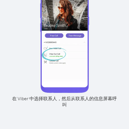
在 Viber 中选择联系人，然后从联系人的信息屏幕呼
叫