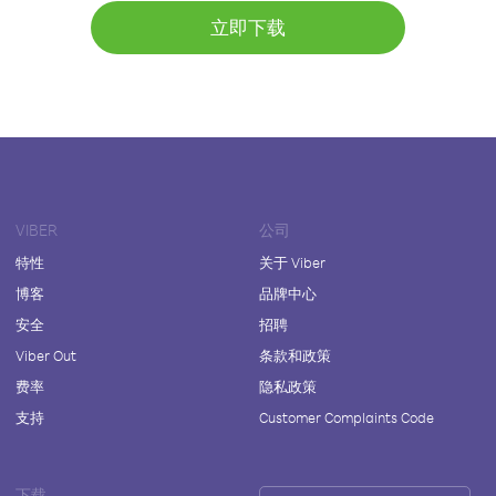
立即下载
VIBER
公司
特性
关于 Viber
博客
品牌中心
安全
招聘
Viber Out
条款和政策
费率
隐私政策
支持
Customer Complaints Code
下载