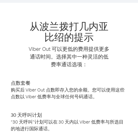
从波兰拨打几内亚
比绍的提示
Viber Out 可以更低的费用提供更多
通话时间。选择其中一种灵活的低
费率通话选项：
点数套餐
购买后 Viber Out 点数即存入您的余额。您可以使用这些
点数以 Viber 低费率与全球任何号码通话。
30 天呼叫计划
“30 天呼叫”计划可以在 30 天内以 Viber 低费率与所选目
的地进行国际通话。