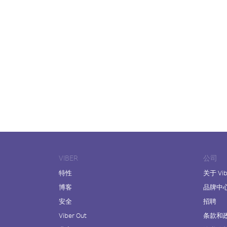
VIBER
公司
特性
关于 Vib
博客
品牌中
安全
招聘
Viber Out
条款和