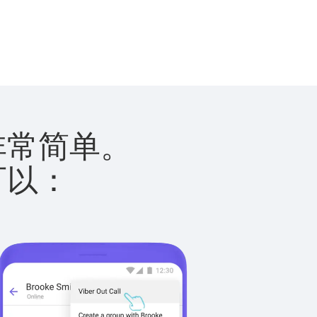
绍非常简单。
您可以：