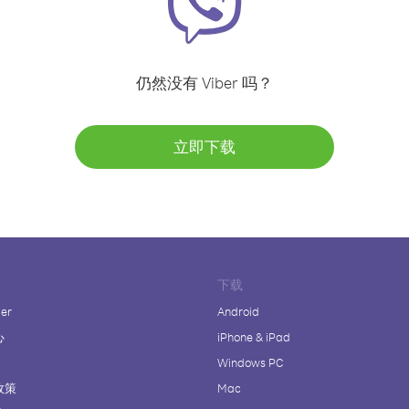
仍然没有 Viber 吗？
立即下载
下载
er
Android
心
iPhone & iPad
Windows PC
政策
Mac