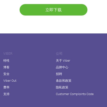
立即下载
VIBER
公司
特性
关于 Viber
博客
品牌中心
安全
招聘
Viber Out
条款和政策
费率
隐私政策
支持
Customer Complaints Code