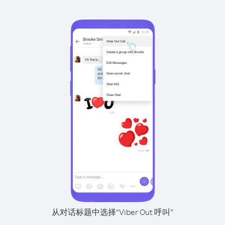
从对话标题中选择“Viber Out 呼叫”