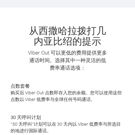
从西撒哈拉拨打几
内亚比绍的提示
Viber Out 可以更低的费用提供更多
通话时间。选择其中一种灵活的低
费率通话选项：
点数套餐
购买后 Viber Out 点数即存入您的余额。您可以使用这些
点数以 Viber 低费率与全球任何号码通话。
30 天呼叫计划
“30 天呼叫”计划可以在 30 天内以 Viber 低费率与所选目
的地进行国际通话。