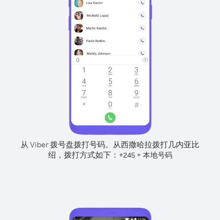
从 Viber 拨号盘拨打号码。
从西撒哈拉拨打几内亚比
绍，拨打方式如下：
+
+
245
本地号码