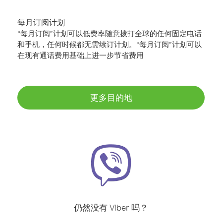
每月订阅计划
“每月订阅”计划可以低费率随意拨打全球的任何固定电话
和手机，任何时候都无需续订计划。“每月订阅”计划可以
在现有通话费用基础上进一步节省费用
更多目的地
仍然没有 Viber 吗？