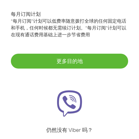
每月订阅计划
“每月订阅”计划可以低费率随意拨打全球的任何固定电话
和手机，任何时候都无需续订计划。“每月订阅”计划可以
在现有通话费用基础上进一步节省费用
更多目的地
仍然没有 Viber 吗？