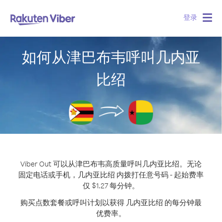
登录
Togg
navig
如何从津巴布韦呼叫几内亚
比绍
Viber Out 可以从津巴布韦高质量呼叫几内亚比绍。
无论
固定电话或手机，几内亚比绍 内拨打任意号码 - 起始费率
仅 $1.27 每分钟。
购买点数套餐或呼叫计划以获得 几内亚比绍 的每分钟最
优费率。