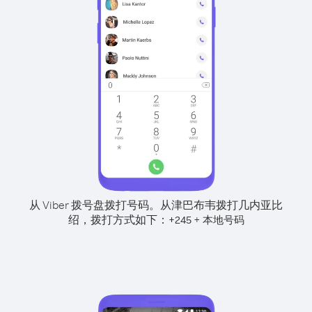
从 Viber 拨号盘拨打号码。
从津巴布韦拨打几内亚比
绍，拨打方式如下：
+
+
245
本地号码