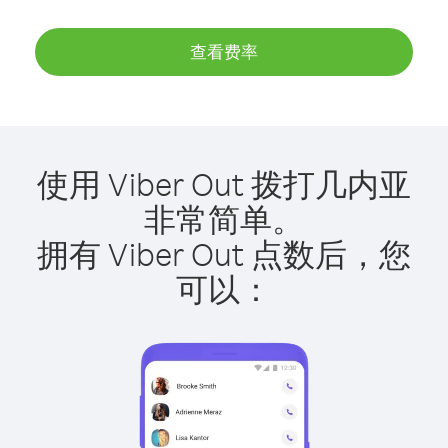
查看费率
使用 Viber Out 拨打几内亚
非常简单。
拥有 Viber Out 点数后，您
可以：