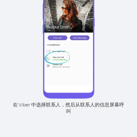
在 Viber 中选择联系人，然后从联系人的信息屏幕呼
叫