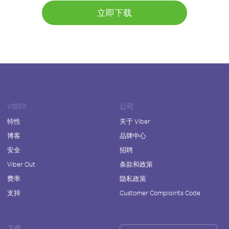
立即下载
VIBER
公司
特性
关于 Viber
博客
品牌中心
安全
招聘
Viber Out
条款和政策
费率
隐私政策
支持
Customer Complaints Code
下载