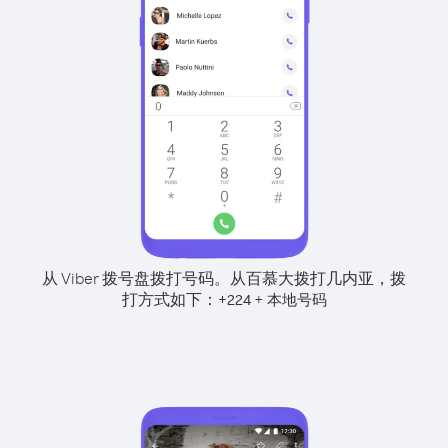
从 Viber 拨号盘拨打号码。
从百慕大拨打几内亚，拨
打方式如下：
+
+
224
本地号码