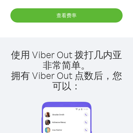
查看费率
使用 Viber Out 拨打几内亚
非常简单。
拥有 Viber Out 点数后，您
可以：