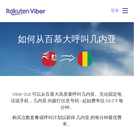
登录
Togg
navig
如何从百慕大呼叫几内亚
Viber Out 可以从百慕大高质量呼叫几内亚。
无论固定电
话或手机，几内亚 内拨打任意号码 - 起始费率仅 59.0 ¢ 每
分钟。
购买点数套餐或呼叫计划以获得 几内亚 的每分钟最优费
率。