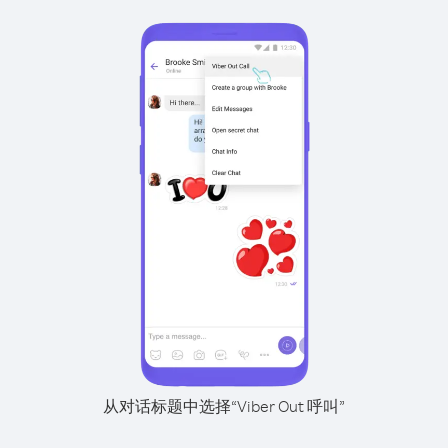
从对话标题中选择“Viber Out 呼叫”