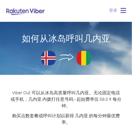
登录
Togg
navig
如何从冰岛呼叫几内亚
Viber Out 可以从冰岛高质量呼叫几内亚。
无论固定电话
或手机，几内亚 内拨打任意号码 - 起始费率仅 59.0 ¢ 每分
钟。
购买点数套餐或呼叫计划以获得 几内亚 的每分钟最优费
率。