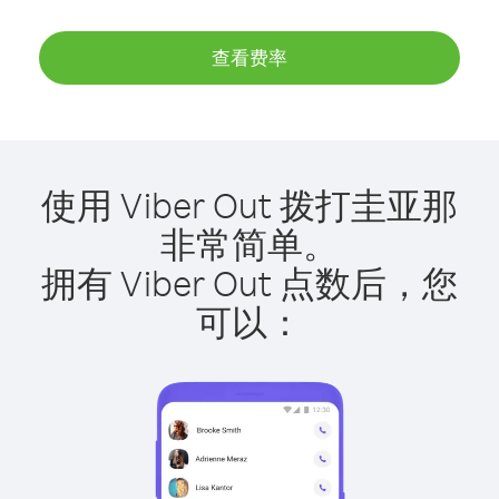
查看费率
使用 Viber Out 拨打圭亚那
非常简单。
拥有 Viber Out 点数后，您
可以：