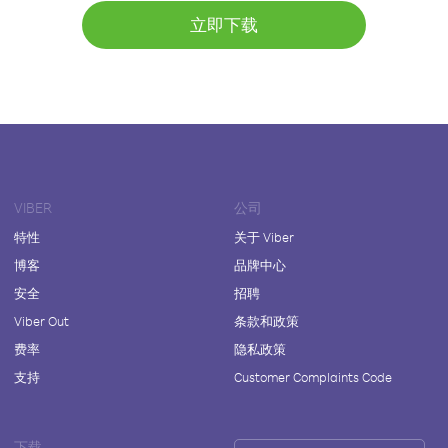
立即下载
VIBER
公司
特性
关于 Viber
博客
品牌中心
安全
招聘
Viber Out
条款和政策
费率
隐私政策
支持
Customer Complaints Code
下载