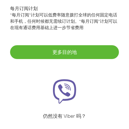
每月订阅计划
“每月订阅”计划可以低费率随意拨打全球的任何固定电话
和手机，任何时候都无需续订计划。“每月订阅”计划可以
在现有通话费用基础上进一步节省费用
更多目的地
仍然没有 Viber 吗？