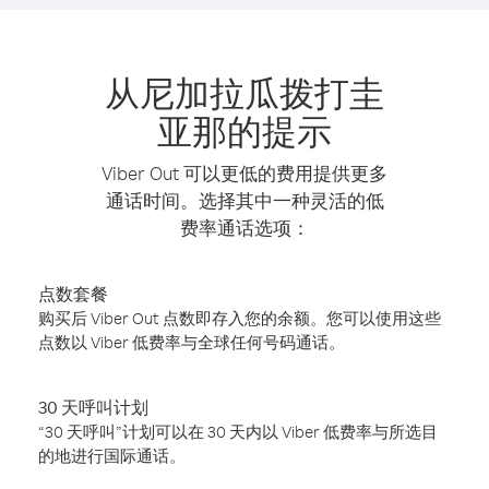
从尼加拉瓜拨打圭
亚那的提示
Viber Out 可以更低的费用提供更多
通话时间。选择其中一种灵活的低
费率通话选项：
点数套餐
购买后 Viber Out 点数即存入您的余额。您可以使用这些
点数以 Viber 低费率与全球任何号码通话。
30 天呼叫计划
“30 天呼叫”计划可以在 30 天内以 Viber 低费率与所选目
的地进行国际通话。